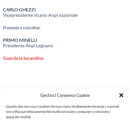
CARLO GHEZZI
Vicepresidente vicario Anpi nazionale
Presenta e coordina:
PRIMO MINELLI
Presidente Anpi Legnano
Guarda la locandina
Gestisci Consenso Cookie
DV
Questo sito non usa i cookies che non siano strettamente necessari, e quindi
Saggi e impegno civile
non infila surrettiziamente file inutili nel vostro computer o nel vostro
Orizzonti metropolitani
apparato mobile
La professione
Contatti