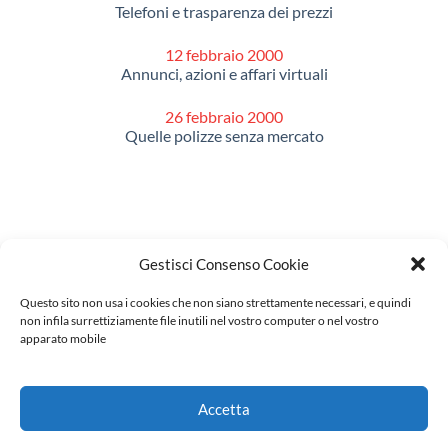
Telefoni e trasparenza dei prezzi
12 febbraio 2000
Annunci, azioni e affari virtuali
26 febbraio 2000
Quelle polizze senza mercato
Gestisci Consenso Cookie
DV
Questo sito non usa i cookies che non siano strettamente necessari, e quindi
Saggi e impegno civile
non infila surrettiziamente file inutili nel vostro computer o nel vostro
Orizzonti metropolitani
apparato mobile
La professione
Contatti
Le radici
Accetta
Ada
Carlo
Mauro
Pierino
Guido