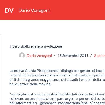
DV
Dario Venegoni
Il vero sballo è fare la rivoluzione
Dario Venegoni
18 Settembre 2011
2 com
La nuova Giunta Pisapia cerca il dialogo con gestori di local
fa bene. È davvero venuto il momento di affrontare il probl
diritti della grande maggioranza dei cittadini e quelli della
dei quartieri della movida.
Non voglio entrare in questo dibattito, fiducioso che la Giun
sollevare un problema che mi pare urgente, per ora del tutto
dell’affermarsi tra i giovani del modello dello “sballo”, che t