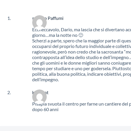
saverio Paffumi
Eccheccavolo, Dario, ma lascia che si divertano acc
giorno…ma la notte no 🙂
Scherzi a parte, spero che la maggior parte di questi
occuparsi del proprio futuro individuale e collett
ragionevole, però non credo che la sacrosanta “mo
contrapposta all’idea dello studio e dell’impegno. 
che gli uomini e le donne migliori sanno coniugare l
tempo per studiare e uno per godersela. Piuttosto
politica, alla buona politica, indicare obiettivi, prog
dell’impegno.
klement
Pisapia svuota il centro per farne un cantiere del 
dopo 60 anni