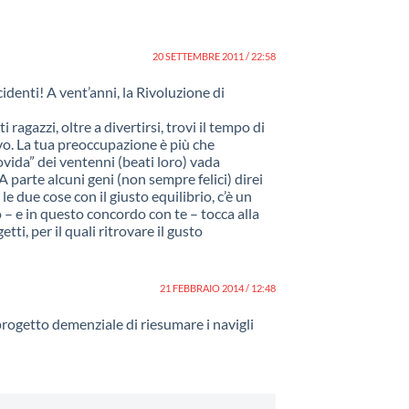
20 SETTEMBRE 2011 / 22:58
identi! A vent’anni, la Rivoluzione di
 ragazzi, oltre a divertirsi, trovi il tempo di
ivo. La tua preoccupazione è più che
vida” dei ventenni (beati loro) vada
A parte alcuni geni (non sempre felici) direi
e due cose con il giusto equilibrio, c’è un
 – e in questo concordo con te – tocca alla
etti, per il quali ritrovare il gusto
21 FEBBRAIO 2014 / 12:48
progetto demenziale di riesumare i navigli