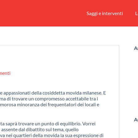
Saggi e interventi
L
A
menti
i e appassionati della cosiddetta movida milanese. E
ema di trovare un compromesso accettabile tra i
 rumorosa minoranza dei frequentatori dei locali e
A
ta saprà trovare un punto di equilibrio. Vorrei
 assente dal dibattito sul tema, quello
rova nei quartieri della movida la sua espressione di