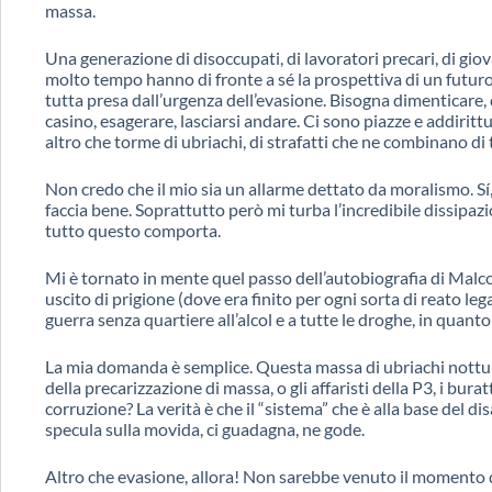
massa.
Una generazione di disoccupati, di lavoratori precari, di gi
molto tempo hanno di fronte a sé la prospettiva di un futuro
tutta presa dall’urgenza dell’evasione. Bisogna dimenticare, 
casino, esagerare, lasciarsi andare. Ci sono piazze e addiritt
altro che torme di ubriachi, di strafatti che ne combinano di tu
Non credo che il mio sia un allarme dettato da moralismo. Sí
faccia bene. Soprattutto però mi turba l’incredibile dissipazio
tutto questo comporta.
Mi è tornato in mente quel passo dell’autobiografia di Malc
uscito di prigione (dove era finito per ogni sorta di reato lega
guerra senza quartiere all’alcol e a tutte le droghe, in quant
La mia domanda è semplice. Questa massa di ubriachi notturn
della precarizzazione di massa, o gli affaristi della P3, i buratt
corruzione? La verità è che il “sistema” che è alla base del di
specula sulla movida, ci guadagna, ne gode.
Altro che evasione, allora! Non sarebbe venuto il momento di