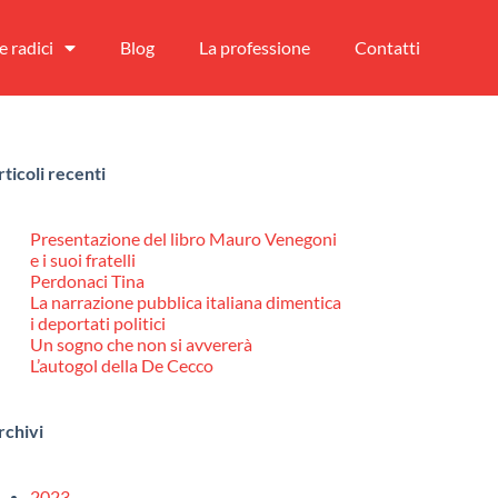
e radici
Blog
La professione
Contatti
rticoli recenti
Presentazione del libro Mauro Venegoni
e i suoi fratelli
Perdonaci Tina
La narrazione pubblica italiana dimentica
i deportati politici
Un sogno che non si avvererà
L’autogol della De Cecco
rchivi
2023