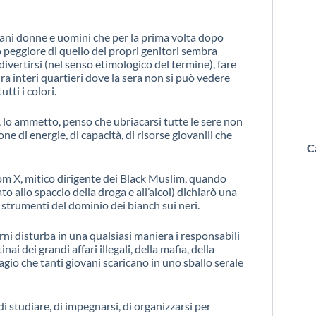
ovani donne e uomini che per la prima volta dopo
 peggiore di quello dei propri genitori sembra
divertirsi (nel senso etimologico del termine), fare
ura interi quartieri dove la sera non si può vedere
tti i colori.
, lo ammetto, penso che ubriacarsi tutte le sere non
ne di energie, di capacità, di risorse giovanili che
C
om X, mitico dirigente dei Black Muslim, quando
to allo spaccio della droga e all’alcol) dichiarò una
o strumenti del dominio dei bianch sui neri.
i disturba in una qualsiasi maniera i responsabili
inai dei grandi affari illegali, della mafia, della
sagio che tanti giovani scaricano in uno sballo serale
 studiare, di impegnarsi, di organizzarsi per